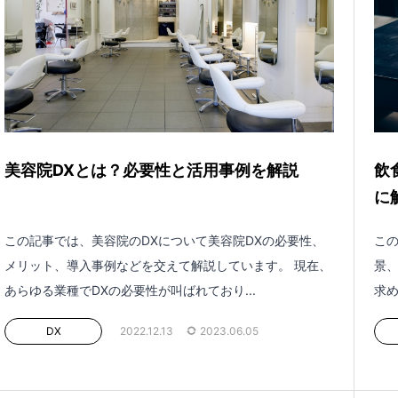
美容院DXとは？必要性と活用事例を解説
飲
に
この記事では、美容院のDXについて美容院DXの必要性、
この
メリット、導入事例などを交えて解説しています。 現在、
景、
あらゆる業種でDXの必要性が叫ばれており...
求め
DX
2022.12.13
2023.06.05