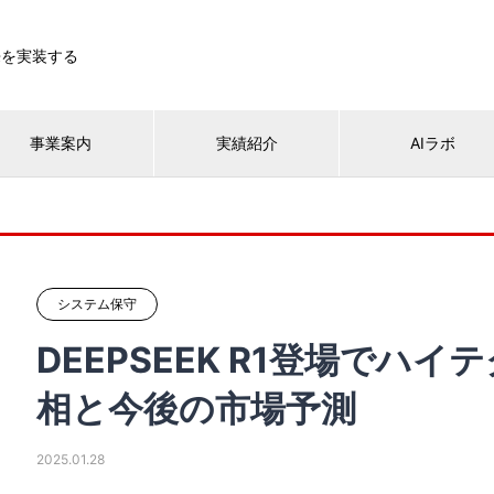
来を実装する
事業案内
実績紹介
AIラボ
システム保守
DEEPSEEK R1登場でハ
相と今後の市場予測
2025.01.28