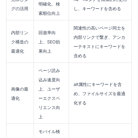
明確化、検
グの活用
し、キーワードを含める
索順位向上
関連性の高いページ同士を
内部リン
回遊率向
内部リンクで繋ぎ、アンカ
ク構造の
上、SEO効
ーテキストにキーワードを
最適化
果向上
含める
ページ読み
込み速度向
alt属性にキーワードを含
画像の最
上、ユーザ
め、ファイルサイズを最適
適化
ーエクスペ
化する
リエンス向
上
モバイル検