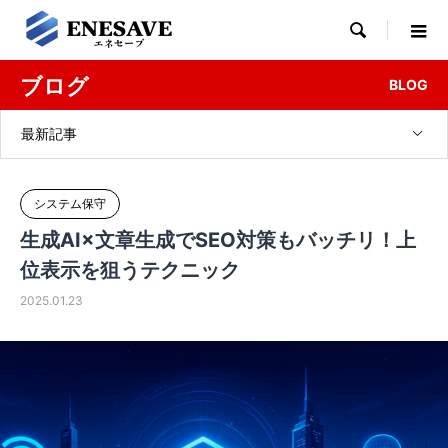

ブログ
BLOG
最新記事
システム保守
生成AI×文章生成でSEO対策もバッチリ！上
位表示を狙うテクニック
2025.01.23