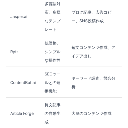
多言語対
応、多様
ブログ記事、広告コピ
Jasper.ai
なテンプ
ー、SNS投稿作成
レート
低価格、
短文コンテンツ作成、ア
Rytr
シンプル
イデア出し
な操作性
SEOツー
キーワード調査、競合分
ContentBot.ai
ルとの連
析
携機能
長文記事
Article Forge
の自動生
大量のコンテンツ作成
成