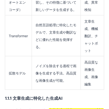
オートエン
習し、その特徴に基づいて
成、異常
コーダ）
新しいデータを生成する。
検知
文章生
自然言語処理に特化したモ
成、機械
デルで、文章生成や翻訳な
Transformer
翻訳、チ
どに優れた性能を発揮す
ャットボ
る。
ット
高品質な
ノイズを除去する過程で画
画像生
拡散モデル
像を生成する手法。高品質
成、画像
な画像生成が可能。
編集
1.1.1 文章生成に特化した生成AI