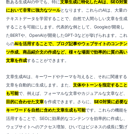
数ある生成AIの中でも、特に
文章生成に特化したAIは、SEO対策
において非常に強力なツール
となります。これらのAIは、大量の
テキストデータを学習することで、自然で人間らしい文章を生成
することを可能にします。代表的な例として、Googleが開発し
たBERTや、OpenAIが開発したGPT-3などが挙げられます。これ
らの
AIを活用することで、ブログ記事やウェブサイトのコンテン
ツ作成、商品紹介文の作成など、様々な場面で効率的に質の高い
文章を作成
することができます。
文章生成AIは、キーワードやテーマを与えると、それに関連する
文章を自動的に生成します。また、
文体やトーンを指定すること
も可能
で、例えば、フォーマルな文章やカジュアルな文章など、
目的に合わせた文章
を作成できます。さらに、
SEO対策に必要な
キーワードを自然に含めた文章生成も可能
です。これらの機能を
活用することで、SEOに効果的なコンテンツを効率的に作成し、
ウェブサイトへのアクセス増加、ひいてはビジネスの成長に繋げ